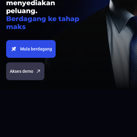
menyediakan
peluang.
Berdagang ke tahap
maks
Mula berdagang
Akses demo
Aset
Popular