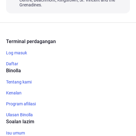
Centre, Beachmont, Kingstown, St. Vincent and the
Grenadines.
Terminal perdagangan
Log masuk
Daftar
Binolla
Tentang kami
Kenalan
Program afiliasi
Ulasan Binolla
Soalan lazim
Isu umum