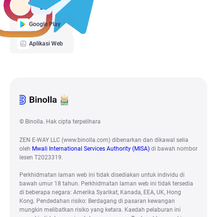
Google Play
Aplikasi Web
© Binolla. Hak cipta terpelihara
ZEN E-WAY LLC (www.binolla.com) dibenarkan dan dikawal selia
oleh
Mwali International Services Authority (MISA)
di bawah nombor
lesen T2023319.
Perkhidmatan laman web ini tidak disediakan untuk individu di
bawah umur 18 tahun. Perkhidmatan laman web ini tidak tersedia
di beberapa negara: Amerika Syarikat, Kanada, EEA, UK, Hong
Kong. Pendedahan risiko: Berdagang di pasaran kewangan
mungkin melibatkan risiko yang ketara. Kaedah pelaburan ini