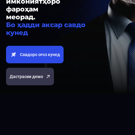
имкониятҳоро
фароҳам
меорад.
Бо ҳадди аксар савдо
кунед
Савдоро оғоз кунед
Дастрасии демо
Дороӣҳо
Popular