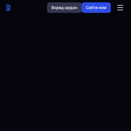
Ворид шудан
Сабти ном